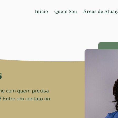
Início
Quem Sou
Áreas de Atuaç
s
lhe com quem precisa
?
Entre em contato no