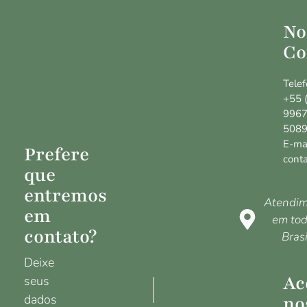
No
Co
Telef
+55 
9967
508
E-mai
Prefere
cont
que
entremos
Atendim
em
em tod
contato?
Brasi
Deixe
Ac
seus
no
dados