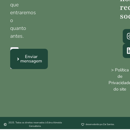
que
re
entraremos
so
o
quanto
antes.
Enviar
mensagem
> Política
de
Privacidad
do site
2025. Todos os direitos reservados à Edna Almeida
desenvolvido po Zai Santos.
Consultoria.