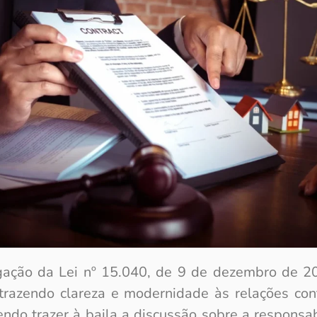
gação da Lei nº 15.040, de 9 de dezembro de 2
 trazendo clareza e modernidade às relações con
endo trazer à baila a discussão sobre a responsab