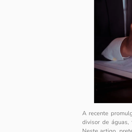
A recente promul
divisor de águas,
Neste artigo, pret