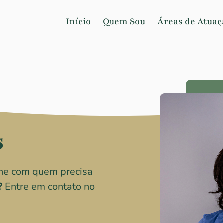
Início
Quem Sou
Áreas de Atuaç
s
lhe com quem precisa
?
Entre em contato no