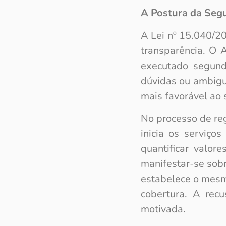
A Postura da Segu
A Lei nº 15.040/2
transparência. O 
executado segund
dúvidas ou ambigu
mais favorável ao 
No processo de reg
inicia os serviços
quantificar valo
manifestar-se sobr
estabelece o mesm
cobertura. A rec
motivada.